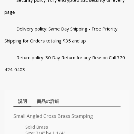
Security policy: Fully encrypted SSL security on every
page
Delivery policy: Same Day Shipping - Free Priority
Shipping for Orders totaling $35 and up
Return policy: 30 Day Return for any Reason Call 770-
424-0403
説明
商品の詳細
Small Angled Cross Brass Stamping
Solid Brass
Size: 3/4" by 1 1/4"