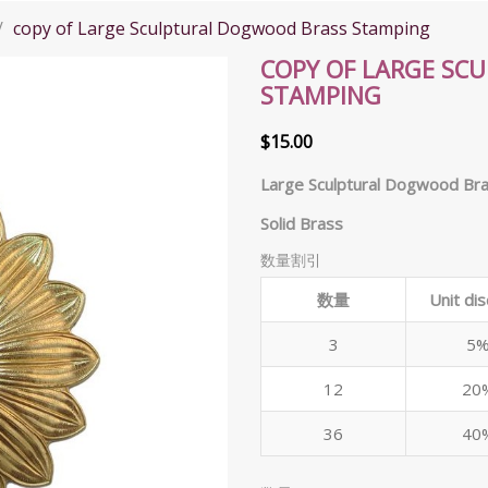
copy of Large Sculptural Dogwood Brass Stamping
COPY OF LARGE SC
STAMPING
$15.00
Large Sculptural Dogwood Bra
Solid Brass
数量割引
数量
Unit di
3
5
12
20
36
40