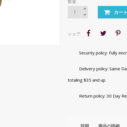
数量
カー
シェア
Security policy: Fully e
Delivery policy: Same Da
totaling $35 and up
Return policy: 30 Day R
説明
商品の詳細