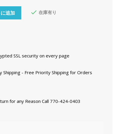

在庫有り
トに追加
ncrypted SSL security on every page
y Shipping - Free Priority Shipping for Orders
eturn for any Reason Call 770-424-0403