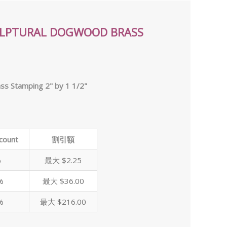
ULPTURAL DOGWOOD BRASS
ss Stamping 2" by 1 1/2"
scount
割引額
%
最大 $2.25
%
最大 $36.00
%
最大 $216.00