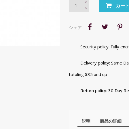
カー
シェア
Security policy: Fully e
Delivery policy: Same Da
totaling $35 and up
Return policy: 30 Day R
説明
商品の詳細