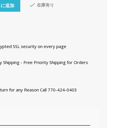

在庫有り
トに追加
ncrypted SSL security on every page
y Shipping - Free Priority Shipping for Orders
eturn for any Reason Call 770-424-0403