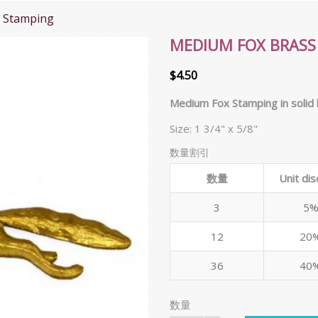
 Stamping
MEDIUM FOX BRASS
$4.50
Medium Fox Stamping in solid 
Size: 1 3/4" x 5/8"
数量割引
数量
Unit dis
3
5
12
20
36
40
数量