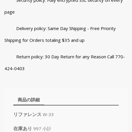
Security policy: Fully encrypted SSL security on every
page
Delivery policy: Same Day Shipping - Free Priority
Shipping for Orders totaling $35 and up
Return policy: 30 Day Return for any Reason Call 770-
424-0403
商品の詳細
リファレンス
W-33
在庫あり
997 小計