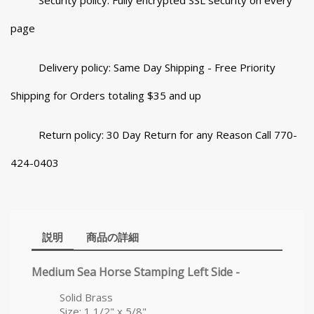
Security policy: Fully encrypted SSL security on every
page
Delivery policy: Same Day Shipping - Free Priority
Shipping for Orders totaling $35 and up
Return policy: 30 Day Return for any Reason Call 770-
424-0403
説明
商品の詳細
Medium Sea Horse Stamping Left Side -
Solid Brass
Size: 1 1/2" x 5/8"